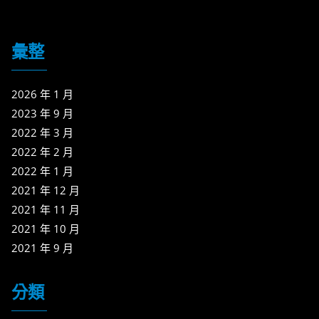
彙整
2026 年 1 月
2023 年 9 月
2022 年 3 月
2022 年 2 月
2022 年 1 月
2021 年 12 月
2021 年 11 月
2021 年 10 月
2021 年 9 月
分類