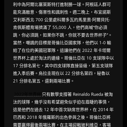
利中為阿爾比塞萊斯特打進制勝一球。阿根廷人群可
能充滿敵意、傷害性和諷刺性。週二晚上，布宜諾斯
艾利斯西北 700 公里處科爾多瓦的馬里奧·阿爾貝托·
肯佩斯體育場擠滿了 55,000 人，他們高喊“你必須
跳，你必須跳，如果你不跳，你就不要去世界杯子”。
當然，嘲諷的目標是哥倫比亞國家隊，他們以 1-0 輸
給了在位的美國冠軍隊，這讓他們在 2022 年卡塔爾
世界杯上處於淘汰的邊緣。哥倫比亞在 10 支球隊中以
17 分排名第七，其中四支球隊直接晉級，第五支球隊
進入季后賽。烏拉圭現在以 22 分排名第四，秘魯以
21 分排名第五，還剩兩場比賽。
2022年世界杯
只有數學支撐著 Reinaldo Rueda 被淘
汰的球隊，幾乎沒有希望避免似乎迫在眉睫的事情，
這是他們在過去 12 年中首次缺席世界杯，在 2014 年
巴西和 2018 年俄羅斯的出色參與之後。哥倫比亞將
需要贏得最後兩場比賽，在主場迎戰玻利維亞，客場