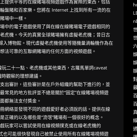
上提供平等的在線賭場視頻遊戲作為實際的東西，包括
h
賭和百家樂。您將在 Internet 上找到所有一流的在
L
賭場中一樣。
n
場中的電子遊戲使用了與在線在線賭場電子遊戲相同的
世
老虎機。今天的真實全球賭場擁有虛擬老虎機；昔日古
或歸入博物館。現代虛擬老虎機使用等隨機量渦輪機作為在
想法可靠的互聯網賭場的任何方面的視頻遊戲。
玩二十一點、老虎機或其他東西，古羅馬單詞caveat
遊戲時觀察的理想建議。
支出審計，這些審計是在戶外組織的幫助下進行的，並
最常見的地方批評並不總是關於“固定”在線賭場視頻遊
面都無法支付獎金。
冊網絡並發現不同的遊戲愛好者必須說的話。提供在線
是正確的以及哪些是“流氓”賭場有一個很好的概念。
戲玩家可以嘗試使用在線視頻撲克或在線老虎機的
欺騙方式也可能很快發現自己被禁止使用所有在線賭場視頻遊