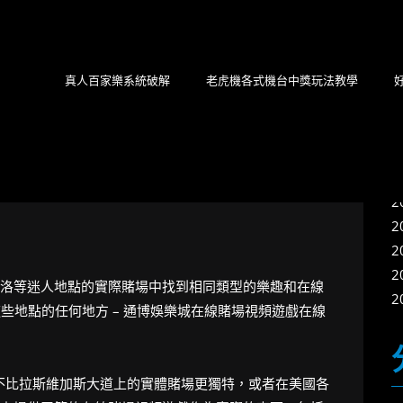
真人百家樂系統破解
老虎機各式機台中獎玩法教學
灣在線玩紙牌賭場遊
2
2
2
2
2
2
2
2
洛等迷人地點的實際賭場中找到相同類型的樂趣和在線
2
這些地點的任何地方 – 通博娛樂城在線賭場視頻遊戲在線
不比拉斯維加斯大道上的實體賭場更獨特，或者在美國各