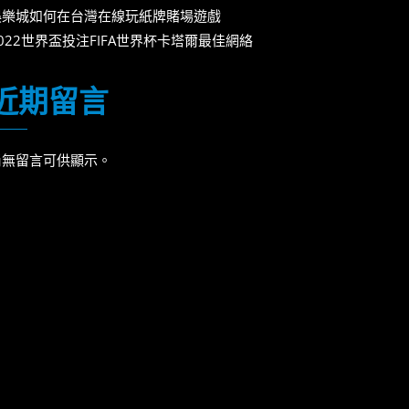
娛樂城如何在台灣在線玩紙牌賭場遊戲
022世界盃投注FIFA世界杯卡塔爾最佳網絡
近期留言
尚無留言可供顯示。