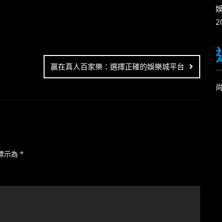
2
贏在真人百家樂：選擇正確的娛樂城平台
標示為
*