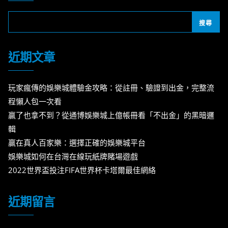
搜尋
近期文章
玩家瘋傳的娛樂城體驗金攻略：從註冊、驗證到出金，完整流
程懶人包一次看
贏了也拿不到？從通博娛樂城上億帳冊看「不出金」的黑暗邏
輯
贏在真人百家樂：選擇正確的娛樂城平台
娛樂城如何在台灣在線玩紙牌賭場遊戲
2022世界盃投注FIFA世界杯卡塔爾最佳網絡
近期留言