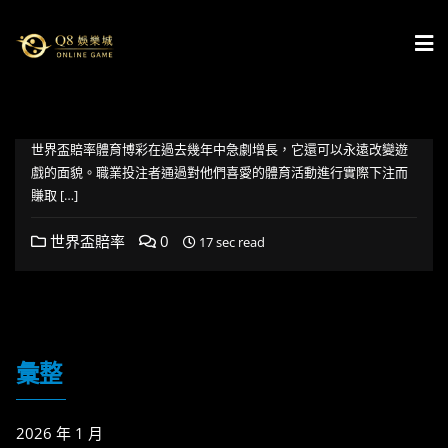
Skip
to
content
2021 年 11 月 12 日
為什麼在線體育博彩是台灣最好的
世界盃賠率體育博彩在過去幾年中急劇增長，它還可以永遠改變遊
戲的面貌。職業投注者通過對他們喜愛的體育活動進行實際下注而
賺取 […]
世界盃賠率
0
17 sec read
彙整
2026 年 1 月