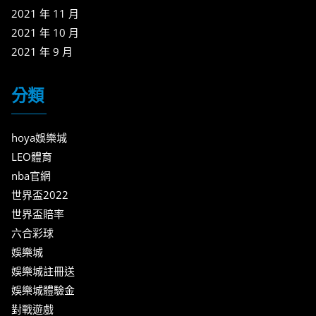
2021 年 11 月
2021 年 10 月
2021 年 9 月
分類
hoya娛樂城
LEO體育
nba官網
世界盃2022
世界盃賠率
六合彩球
娛樂城
娛樂城註冊送
娛樂城體驗金
對戰遊戲