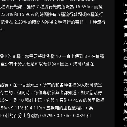
h
八種流行鞋類。獲得 7 種流行鞋的危險為 16.65%，而擁
L
 23.4% 和 15.96% 的時間擁有五種流行鞋類或四種流行
n
會在 2.29% 的時間內獲得 2 種流行的鞋類； 1 種流行
世
%。
中的 8 種，您需要將比例從 10 一直上傳到 8。在這種
行鞋類中至少有十分之七是可以預測的。因此，您可能會在
證實，在一個因素上，所有的和各種各樣的人都可能是
存在的，但同時，每位專家參與者都知道，如果您活得
1 到 10 種鞋中玩，它與 1 只鞋中 45% 的英里數相
25%、9.11% 和 4.11%。五款鞋的里程數相同，為
 10 鞋的百分比分別為 0.37%、0.17%、0.08% 和