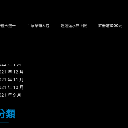
彙整
好禮五選一
百家樂懶人包
週週返水無上限
註冊送1000元
026 年 1 月
023 年 9 月
022 年 3 月
022 年 2 月
022 年 1 月
021 年 12 月
021 年 11 月
021 年 10 月
021 年 9 月
分類