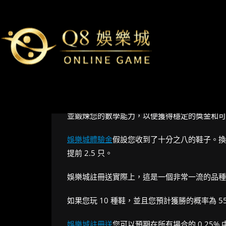
Skip
to
content
2021 年 10 月 7 日
台灣百家樂網上
娛樂城體驗金根據一個著名的信念，人們必須在
最大全尺寸方法。但是，熟練的遊戲玩家現在可
並鍛煉您的數學能力，以便獲得穩定的獎金和可
娛樂城體驗金
假設您收到了十分之八的鞋子。換句
提前 2.5 只。
娛樂城註冊送實際上，這是一個非常一流的品種，因
如果您玩 10 種鞋，並且您預計獲勝的概率為 
娛樂城註冊送
您可以預期在所有場合的 0.25% 