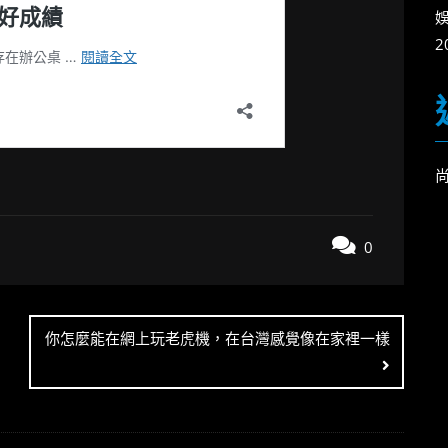
2
0
你怎麼能在網上玩老虎機，在台灣感覺像在家裡一樣