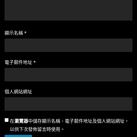
顯示名稱
*
電子郵件地址
*
個人網站網址
在
瀏覽器
中儲存顯示名稱、電子郵件地址及個人網站網址，
以供下次發佈留言時使用。