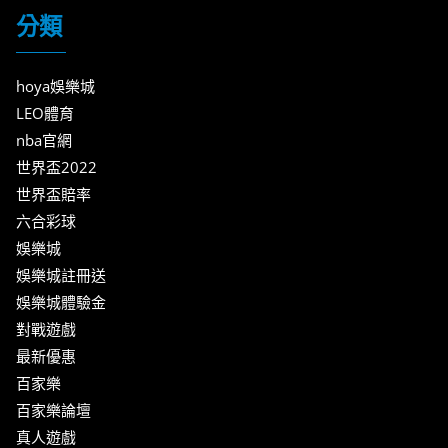
分類
hoya娛樂城
LEO體育
nba官網
世界盃2022
世界盃賠率
六合彩球
娛樂城
娛樂城註冊送
娛樂城體驗金
對戰遊戲
最新優惠
百家樂
百家樂論壇
真人遊戲