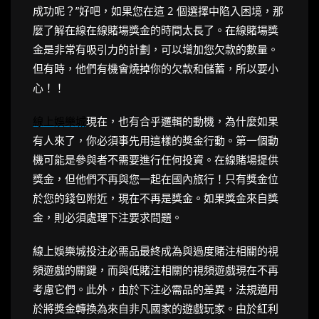
成功呢？”好吧，如果您在這 2 個選擇中陷入困境，那
麼了解在線在線賭場獎金的時間太長了。在線賭場獎
金是非常有吸引力的計劃，可以增加您欠款的數量。
但有時，他們有機會燒掉你的欠款和儲蓄，所以要小
心！！
線上娛樂城
現在，也有合乎邏輯的動機，為什麼如果
有人來了，你必須事先用這樣的獎金行動。第一個動
機可能是參與者不需要進行任何投資。在線賭場提供
獎金，但他們不再與您一起在國內旅行！只有獎金位
於您的錢包附近，現在不再是獎金。如果獎金來自獎
金，則必須處理下注要求問題。
線上娛樂城投注必需品最終成為與過度賭注相關的視
頻遊戲的關鍵，而與低賭注相關的視頻遊戲現在不再
考慮它們。此外，由於下注必需品的差異，法規適用
於將獎金轉換為來自非凡國家的遊戲玩家。由於紅利