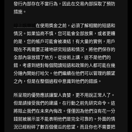
發行內部存在不當行為，因此在交易內部採取了預防
措施。
線上娛樂城
在使用獎金之前，必須了解相關的短語和
情況。如果協商不慎，您可能會全部放棄，或者更糟
的是，您的帳戶可能會被凍結！有大量的實例，用戶
現在不再需要正確地研究短語和情況，將他們保存的
全部內容放錯了地方。從技術上講，這不是他們的
錯，考慮到絕對每個閱讀短語和政策的人都可能在幾
分鐘內開始打哈欠。他們繼續在他們可以管理的願望
之內，但是在整個過程中意識到他們的錯誤。
所呈現的優勢應該讓聖人貪婪，更不用說正常人了。
但是請接受我們的建議，在行動之前先研究命令。這
將阻止我們在未來內悔改。僅僅因為他們沒有花一分
錢就被展示並不能表明他們是完全可靠的。外面的情
況已經粉碎了數百個傻瓜的慾望，而且你也不需要把